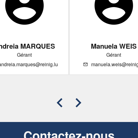
ndreia MARQUES
Manuela WEIS
Gérant
Gérant
andreia.marques@reinig.lu
manuela.weis@reinig
Contactez-nous