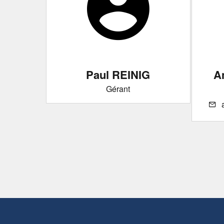
IA
Paul REINIG
A
Gérant
nig.lu