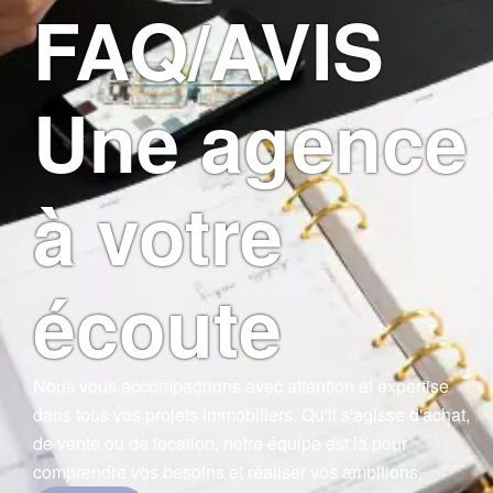
FAQ/AVIS
Une agence
à votre
écoute
Nous vous accompagnons avec attention et expertise
dans tous vos projets immobiliers. Qu'il s'agisse d'achat,
de vente ou de location, notre équipe est là pour
comprendre vos besoins et réaliser vos ambitions.