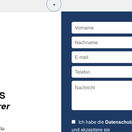
+
IS
rer
Ich habe die
Datenschu
lu
und akzeptiere sie