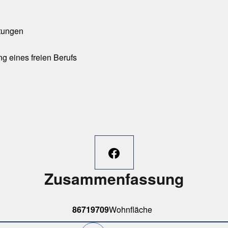
htungen
 eines freien Berufs
Zusammenfassung
86719709
Wohnfläche