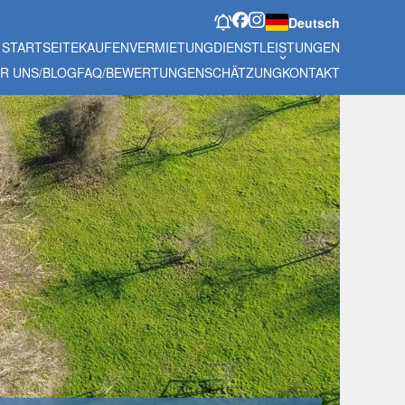
Deutsch
STARTSEITE
KAUFEN
VERMIETUNG
DIENSTLEISTUNGEN
R UNS/BLOG
FAQ/BEWERTUNGEN
SCHÄTZUNG
KONTAKT