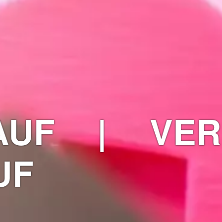
AUF | VER
UF